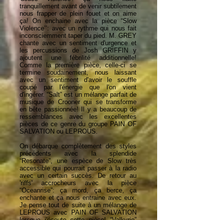
tranquillement avant de venir subtilement
nous frapper de plein fouet et on aime
ça! On enchaine avec la pièce “Slow
Violence’’: avec un rythme qui nous fait
inconsciemment taper du pied. M. GREY
chante avec un sentiment d'urgence et
les percussions de Josh GRIFFIN y
ajoutent une fébrilité additionnelle!
Comme la première pièce, celle-ci se
termine soudainement, nous laissant
avec un sentiment d'avoir le souffle
coupé par l'énergie que l'on vient
d'ingérer. “Salt” est un mélange parfait de
musique de Crooner qui se transforme
en bête passionnée! Il y a beaucoup de
ressemblances avec les excellentes
pièces de ce genre du groupe PAIN OF
SALVATION ou LEPROUS.
On débarque complètement des styles
précédents avec la splendide
“Resonate”, une espèce de Slow très
accessible qui pourrait passer à la radio
avec un certain succès. De retour au
'riffs' accrocheurs avec la pièce
“Oceanrise”: ça mord, ça berce, ça
enchante et ça nous entraine avec eux.
Je pense tout de suite à un mélange de
LEPROUS avec PAIN OF SALVATION
lorsque j'écoute cette pièce! “Valkyrie”