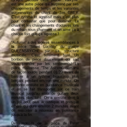
est une autre pièce qui surprend par ses
changements de temps et les variantes
surprenantes du chant de Jim GREY.
C'est rythmé et agressif mais c'est plus
pour contester que pour dominer. Le
chant et les changements d'octaves lors
du refrain nous charment et on aime ça à
chaque fois que ça repasse !
“Autumn” a des légères ressemblances à
la pièce “Silent Lucidity” du groupe
QUEENSRŸCHE par sa structure
musicale. C'est tellement bon! Un
bonbon de pièce doucereuse qui sait
vous prendre par les sentiments! La
pièce maîtresse “The Ascent” démarre
de façon lourde pendant 01:20 avant de
baisser à un rythme beaucoup plus
berçant pendant environ une minute. On
remonte ensuite en puissance musicale
et on se fait transporter sur ce train
musical jusqu'au solo de guitare deux
minutes plus tard. On a ensuite droit à
un joli bout plus acoustique et presque
éthéré qui dure environ 2 minutes avant
de remonter à nouveau en puissance
jusqu'à la fin.
Des reprises de la pièce de Peter