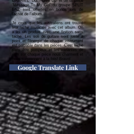
GABRIEL “Don't Give Up” et de la pièce
“Message To My Girl” du groupe SPLIT
ENZ sont offertes en bonus lors de
l'achat de l’album.
Je crois que les australiens ont trouvé
leur niche musicale avec cet album. On
a ici un produit avec une finition sans
tache. Les soli de guitare sont juste à
point et l'énergie de chaque instrument
est palpable dans les pièces. C'est léché
sans être pompeux et les variantes de
voix sur chaque pièce nous charment et
nous surprennent à la fois! Bravo!
Google Translate Link