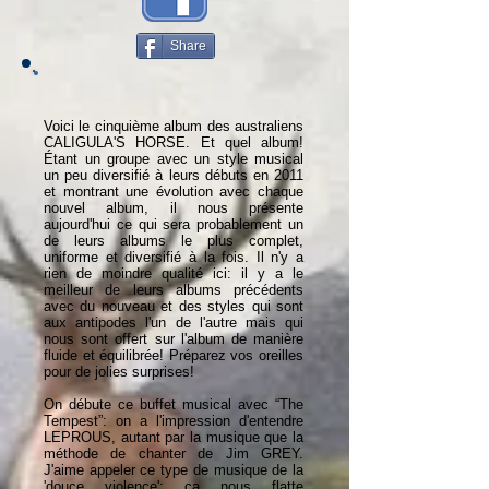
Share
Voici le cinquième album des australiens
CALIGULA'S HORSE. Et quel album!
Étant un groupe avec un style musical
un peu diversifié à leurs débuts en 2011
et montrant une évolution avec chaque
nouvel album, il nous présente
aujourd'hui ce qui sera probablement un
de leurs albums le plus complet,
uniforme et diversifié à la fois. Il n'y a
rien de moindre qualité ici: il y a le
meilleur de leurs albums précédents
avec du nouveau et des styles qui sont
aux antipodes l'un de l'autre mais qui
nous sont offert sur l'album de manière
fluide et équilibrée! Préparez vos oreilles
pour de jolies surprises!
On débute ce buffet musical avec “The
Tempest”: on a l'impression d'entendre
LEPROUS, autant par la musique que la
méthode de chanter de Jim GREY.
J'aime appeler ce type de musique de la
'douce violence': ça nous flatte