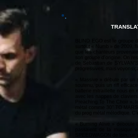
TRANSLA
BLIND EGO est le groupe du 
surtout « Numb » de 2009, 
que les chanteurs provenaie
son groupe d’origine. On res
de Sebastian de SYLVAN’S à
progressives, mais voyons ça
« Massive » débute par un 
soutenu, puis un riff effica
batterie mitraillette nous en
avec les nappes de claviers
Preaching To The Choir », le 
métal comme 30’’ TO MARS sav
du prog métal mélodique. C’es
« Burning Alive » déboule l
passaient de la musique e
SPEEDWAGON de loin, un peu