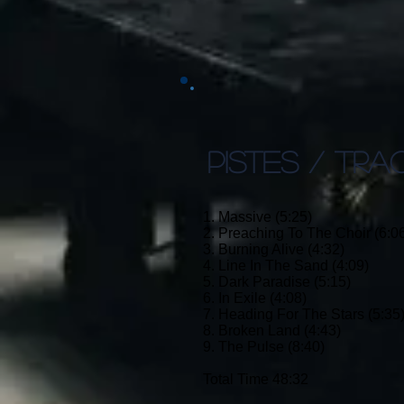
PISTES / TRA
1. Massive (5:25)
2. Preaching To The Choir (6:0
3. Burning Alive (4:32)
4. Line In The Sand (4:09)
5. Dark Paradise (5:15)
6. In Exile (4:08)
7. Heading For The Stars (5:35
8. Broken Land (4:43)
9. The Pulse (8:40)
Total Time 48:32