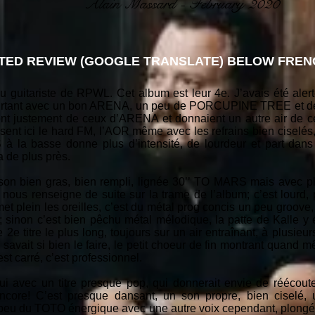
Alain Massard - February 2020
TED REVIEW (GOOGLE TRANSLATE) BELOW FRENC
guitariste de RPWL. Cet album est leur 4e. J’avais été alerté
flirtant avec un bon ARENA, un peu de PORCUPINE TREE et de 
nt justement de ceux d’ARENA et donnaient un autre air de ce
sent ici le hard FM, l’AOR même avec les refrains bien ciselé
 la basse donne plus d’intensité, de lourdeur et part dans 
 de plus près.
son bien gras, bien rempli, lignée 30’’ TO MARS mais avec p
ce nous renseigne de suite sur la trame de l’album; c’est lourd
 met plein les oreilles, c’est du métal prog concis un peu groove
; sinon c’est bien pêchu métal mélodique, la patte de Kalle y
2e titre le plus long, toujours sur un air entraînant, à plusieurs
ait si bien le faire, le petit choeur de fin montrant quand mê
t carré, c’est professionnel.
ui avec un titre presque pop, qui donnerait envie de réécoute
ncore! C’est presque dansant, un son propre, bien ciselé,
 du TOTO énergique avec une autre voix cependant, plongée