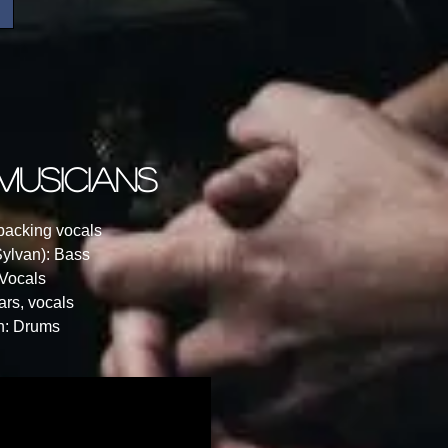
 musicians
 backing vocals
Sylvan): Bass
 Vocals
tars, vocals
ph: Drums