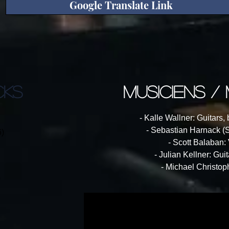
Google Translate Link
CKS
musiciens /
- Kalle Wallner: Guitars,
- Sebastian Harnack (
6)
- Scott Balaban:
- Julian Kellner: Gui
- Michael Christo
)