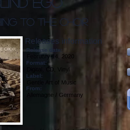
lind Ego
ing To The Choir
Releases information
Release date:
February 14, 2020
Format:
Digital, CD, Vinyl
Label:
Gentle Art of Music
From:
Allemagne / Germany