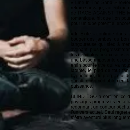
« Line In The Sand » revie
refrain sauvage, violent mêm
de RAGE AGAINST THE MACH
romantique, hit que l’on 
pour un tube potentiel encore
« In Exile » continue dans l
bouger des jambes, du bon 
langoureuse qui sied à merve
avenant, plus progressif ‘da
les deux plus beaux solos ench
une basse imposante et une 
enfin pour le titre qui va no
latente, le pied de tout f
hypnotique; du prog, celui do
qui attire irrémédiablement l
puissance.
BLIND EGO a sorti en ce d
paysages progressifs en alli
redonnant un contour pêchu
l’univers actuel. Seul regret
s’être aventuré plus longuem