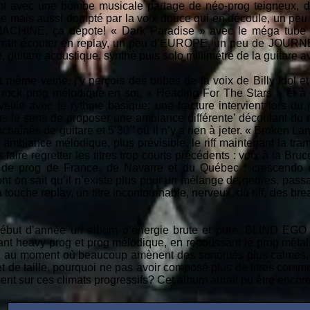
nt avec une bombe musicale partage de néo-prog teigneux, de
e mais aussi dompté par la voix douce qui en découle, un peu 
INE, ça dépote! « Dark Paradise » avec le méga tube à l
pourrait écouter en replay, un peu d’EUROPE, un peu de JO
, guitare acoustique, synthé puis solo millimétré de la guitare av
a même veine, j’y perçois des bribes de la voix de Billy Idol e
rock prog mélodique en soi. « Heading For The Stars » et à 
ille avec le rythme basique; une fracture intervient lors du 
ns le sens de proposer une ambiance différente’ découlant du r
aînés de guitare et 5’30’’ où il n’y a rien à jeter. « Broken Land
ambiance mélodique, plus prévisible, le riff maintenant la tr
us faire regretter les titres trop courts précédents : voix à la B
an de prog de France, de Navarre et du Québec : crescendo é
nt on sait qu’il n’existe plus pour un mélange de genres, passant
a touche replay, un titre incontournable, nerveux, du riff, des 
ébut d’année un album d’énergie brute et pure. BLIND EGO
ant heavy prog et prog mélodique, en repoussant le prog métal 
, au moment où beaucoup amènent des sonorités plus calmes,
 et de taille, pourquoi ne pas avoir composé plus de titres comm
ent sur ces climats progressifs? Cet album aurait pu être encor