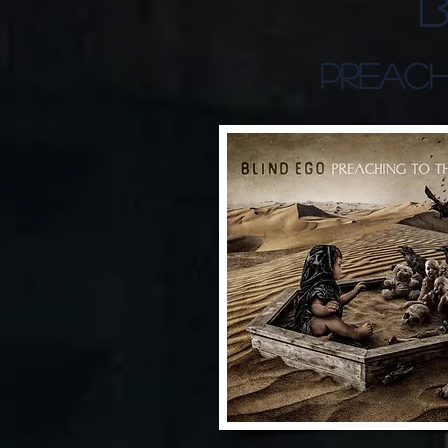
B
Preach