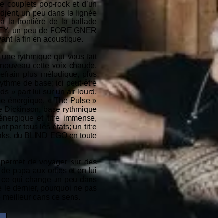
 couplets pop-rock et d’un
djent, un peu dans la lignée
a frontière de la ballade
URNEY, un peu de FOREIGNER
ant la fin en acoustique.
t une rythmique qui vous fait
nouveau cette voix chaude,
refrain plus mélodique, plus
ythme de base; ici peut-être
s » part lui sur un air lourd,
ame énergique. « The Pulse »
ruce Dickinson, base rythmique
nergique et titre immense,
 par tous les états; un titre
breaks, du BLIND EGO en toute
 permet de voyager sur des
de papa aux orties et en lui
 ce qui change un peu dans
e le dernier, pourquoi ne pas
e meilleur dans ce sens.