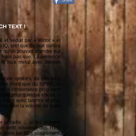
Share
H TEXT !
 et séduit par « Mirror » et
IQ, bref que du bon surtout
 qu’on pouvait attendre sur
s, mais pas que. La présence
le rock métal avec dérives
lus de synthés, du néo-prog
, plus lourd que du RPWL, la
, et la consonance prog vient
 étant pour quelque chose. «
 tiroirs avec latence et prog
me bien la volonté de sortir
r la radio … si les stations
 un petit souvenir des REO
 dans les 80’s assurément.