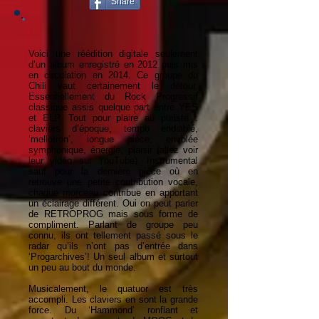
Share
Voici une réédition digitale seulement
d’un album enregistré en 2012 puis mis
en circulation en 2014. Ce groupe du
Chili vaut certainement le détour.
Essentiellement du Rock Progressif
classique assis quelque part entre YES
et ELP. Tout pour plaire au puriste :
claviers d’époque, tempo endiablé,
‘mellotron’, longue pièce, envolée
symphonique, énergie, plaisir (allez voir
leur vidéo sur YouTube). Instrumental
sauf pour la dernière pièce où en
retrouve une petite contribution vocale,
chaque morceau contribue en apportant
un éclairage différent. Oui on peut parler
de RETROPROG mais sous forme de
compliment. Parlant de groupe peu
connu, ils ont tellement passé sous le
radar qu’ils n’ont pas d’entrée dans
‘Progarchives’! Un seul album et surtout
un peu au bout du monde.
Musicalement, le quatuor est très
accompli. Les claviers en sont la grande
force. Du ‘Hammond’ ronflant et