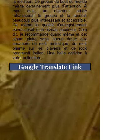
la réédition. Ce groupe du bout du monde
mérite certainement plus d’attention. A
mon avis, un chanteur attitré
rehausserait le groupe et le rendrait
beaucoup plus intéressant et accessible.
De même la qualité d’enregistrement
bénéficierait d’un niveau supérieur. Cela
dit, je recommande quand même et cet
album plaira sans aucun doute aux
amateurs de rock mélodique, de rock
orienté sur les claviers et de rock
progressif italien. Une belle addition à
votre collection.
Google Translate Link