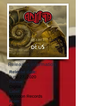
Releases information
Release date:
June 27, 2020
Format:
Digital
Label:
Mylodon Records
From: