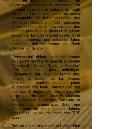
percutant, des accents de MOOG et de
superbes ambiances de ‘mellotron’. Par
moment on entend le fantôme de ‘Keith
Emerson’. La composition est elle aussi
remarquable. De belles mélodies, des
leitmotivs accrochant, des passages
grandiloquents. On retrouvera aussi des
accents plus doux de piano et de guitare
espagnole. Le guitariste est solide. Ici et
là on retrouvera une influence latine
subtile et délicate comme en ‘Rock
Progresivo Italiano’.
‘Persecucion’ débute avec une attaque
de claviers qui m’a fait penser au groupe
‘Triumvirat’. Solide. ‘Esos y Aquellos’
offre un rock plus mélodique.
‘Encuentros’ fait dans un tempo plus
réfléchi et ressort du lot. Drones
languissants, synthés poignants, piano
et mélodie, très beau. ‘Inmortalidad’ est
plus osé et impétueux. L’orgue rappelle
le groupe ‘The Nice’. ‘Deus Ex Machina
est complexe à souhait, saccadé et
expressif. On termine avec ‘Bufon’ une
pièce avec de belles touches latines
classiques, un peu de chant très ‘RPI’
aussi.
Bref un album surprenant qui valait bien