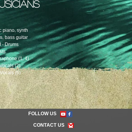
usicians
 piano, synth
, bass guitar
- Drums
sts
phone (1, 4)
cals (2)
ocals (6)
FOLLOW US
CONTACT US