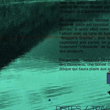
faire une démonstration de s
volonté de nous étourdir par
découvrir et d’apprécier les p
Mentionnons qu’on retrouve d
dernière pièce est constitu
Spirals’’ a aussi attiré notr
l’album avec sa ligne de bass
‘’Maggie’s Sunrise’’, plus
cependant pas parfait; on y
roulement ‘’mitraillette’’ de
des amateurs.
Finalement, ‘’Seriously Dee
des musiciens, une bonne chim
disque qui saura plaire aux 
PISTES / TRA