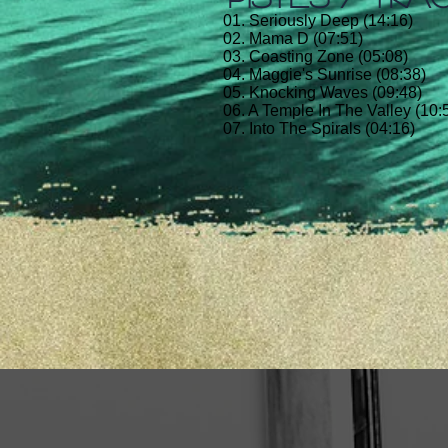
01. Seriously Deep (14:16)
02. Mama D (07:51)
03. Coasting Zone (05:08)
04. Maggie's Sunrise (08:38)
05. Knocking Waves (09:48)
06. A Temple In The Valley (10:
07. Into The Spirals (04:16)