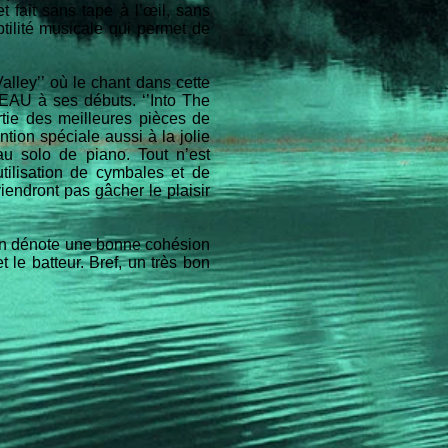
t fait sans tape à l’œil, sans
tilité musicale qui permet de
lley’’ où le chant dans cette
REAU à ses débuts. ‘’Into The
artie des meilleures pièces de
tion spéciale aussi à la jolie
au solo de piano. Tout n’est
tilisation de cymbales et de
viendront pas gâcher le plaisir
 on dénote une bonne cohésion
 le batteur. Bref, un très bon