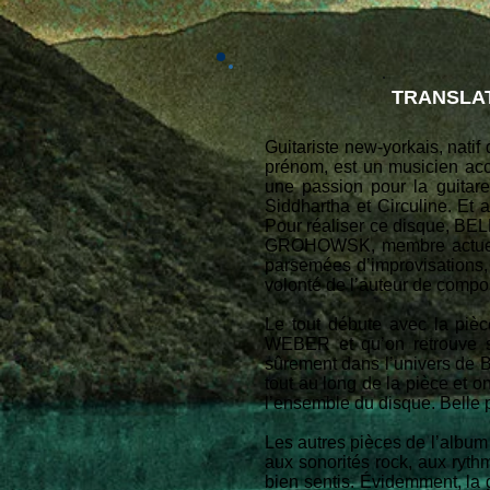
TRANSLAT
Guitariste new-yorkais, nat
prénom, est un musicien acc
une passion pour la guitare
Siddhartha et Circuline. Et 
Pour réaliser ce disque, BEL
GROHOWSK, membre actuel d
parsemées d’improvisations, à
volonté de l’auteur de compo
Le tout débute avec la pièc
WEBER et qu’on retrouve su
sûrement dans l’univers de 
tout au long de la pièce et o
l’ensemble du disque. Belle 
Les autres pièces de l’album
aux sonorités rock, aux ryth
bien sentis. Évidemment, la 