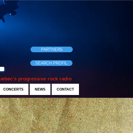
PARTNERS
SEARCH PROFIL
ebec's progressive rock radio
CONCERTS
NEWS
CONTACT