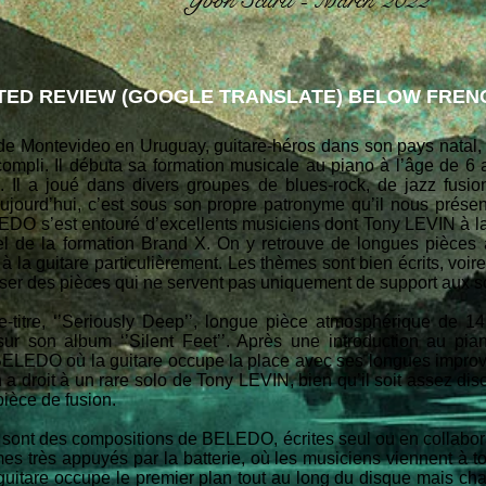
Yvon Scurti - March 2022
ED REVIEW (GOOGLE TRANSLATE) BELOW FRENC
if de Montevideo en Uruguay, guitare-héros dans son pays nat
ompli. Il débuta sa formation musicale au piano à l’âge de 6 
. Il a joué dans divers groupes de blues-rock, de jazz fusio
aujourd’hui, c’est sous son propre patronyme qu’il nous présen
EDO s’est entouré d’excellents musiciens dont Tony LEVIN à la 
e la formation Brand X. On y retrouve de longues pièces 
 la guitare particulièrement. Les thèmes sont bien écrits, voir
ser des pièces qui ne servent pas uniquement de support aux 
e-titre, ‘’Seriously Deep’’, longue pièce atmosphérique de 1
r son album ‘’Silent Feet’’. Après une introduction au pia
BELEDO où la guitare occupe la place avec ses longues improvi
n a droit à un rare solo de Tony LEVIN, bien qu’il soit assez dis
pièce de fusion.
 sont des compositions de BELEDO, écrites seul ou en collabor
mes très appuyés par la batterie, où les musiciens viennent à t
guitare occupe le premier plan tout au long du disque mais ch