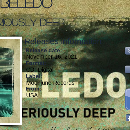
Beledo
riously Deep
Releases information
Release date:
November 16, 2021
Format:
CD, Digital
Label:
Moonjune Records
From:
USA