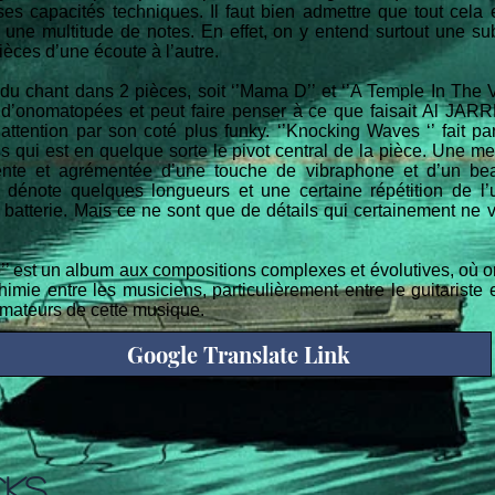
es capacités techniques. Il faut bien admettre que tout cela e
 une multitude de notes. En effet, on y entend surtout une sub
ièces d’une écoute à l’autre.
u chant dans 2 pièces, soit ‘’Mama D’’ et ‘’A Temple In The Va
é d’onomatopées et peut faire penser à ce que faisait Al JAR
e attention par son coté plus funky. ‘’Knocking Waves ‘’ fait p
 qui est en quelque sorte le pivot central de la pièce. Une men
 lente et agrémentée d’une touche de vibraphone et d’un be
 dénote quelques longueurs et une certaine répétition de l’u
 la batterie. Mais ce ne sont que de détails qui certainement ne 
p’’ est un album aux compositions complexes et évolutives, où
ie entre les musiciens, particulièrement entre le guitariste et
amateurs de cette musique.
Google Translate Link
CKS