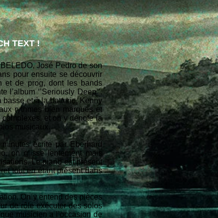
H TEXT !
al, BELEDO, José Pedro de son
ans pour ensuite se découvrir
n et de prog, dont les bands
te l’album ‘’Seriously Deep’’.
basse et à la batterie, Kenny
aux rythmes bien marqués et
e complexes, et on y dénote la
solos musicaux.
4 minutes écrite par Eberhard
no, on glisse lentement mais
sations. Le piano est présent
cret tout en étant présent dans
ation. On y entend des pièces
our de rôle exécuter des solos
aque musicien a l’occasion de