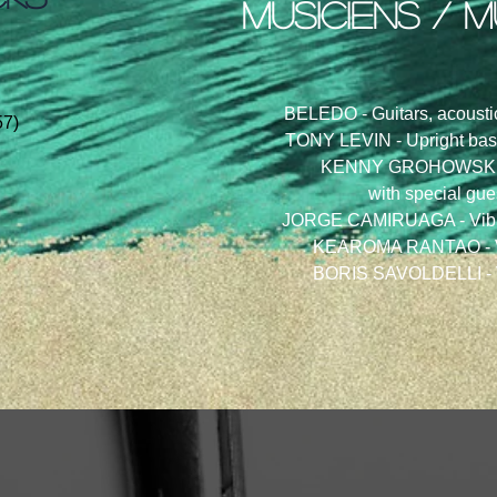
musiciens / m
BELEDO - Guitars, acoustic
57)
TONY LEVIN - Upright bass
KENNY GROHOWSKI 
with special gue
JORGE CAMIRUAGA - Vibra
KEAROMA RANTAO - Vo
BORIS SAVOLDELLI - V