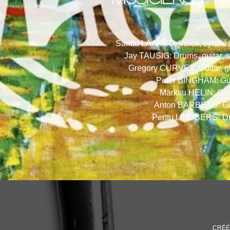
Santtu LAAKSO: Voice, synthézi
Jay TAUSIG: Drums, guitar, s
)
Gregory CURVEY: Guitar, gl
Peter BINGHAM: Gui
Markku HELIN: Guit
Anton BARBEAU: Gui
Perttu LINDBERG: Dr
CRÉÉ 