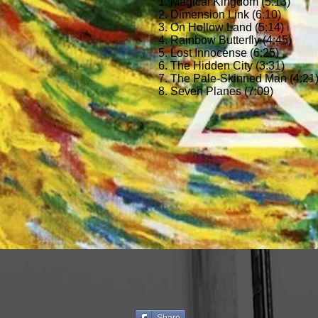
1. Magical Kingdom (5:13)
2. Dimension Link (6:10)
3. On Hollow Land (5:14)
4. Rainbow Butterfly (4:45)
5. Lost Innocense (6:25)
6. The Hidden City (3:31)
7. The Pale-Skinned Man (4:21
8. Seven Planes (7:09)