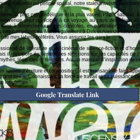
ouvant résister au périple spatial, notre stakhanoviste s’est adr
mme la plus psychédélique et la plus variée. Plutôt satisfait, à j
bienvenue pour participer à ce voyage au pays des rêves et 
 tiens à remercier tous mes copilotes, en particulier Jay TAUS
ses compétences. Merci également à Dirk et Alex de Tonzonen po
un de mes labels préférés. Vous assurez les gars !»
ssionné de littérature et de cinéma de science-fiction et d’hor
is il incorpore également ses réflexions sur les capacités de l’
s mythes, légendes et religions. Aucun manque d’inspiration de c
en termes d’écriture et composition, il est envisagé de faire appe
it and see ». Connaissant sa force de travail et sa puissance créa
re longtemps !
Google Translate Link
CKS
musiciens / m