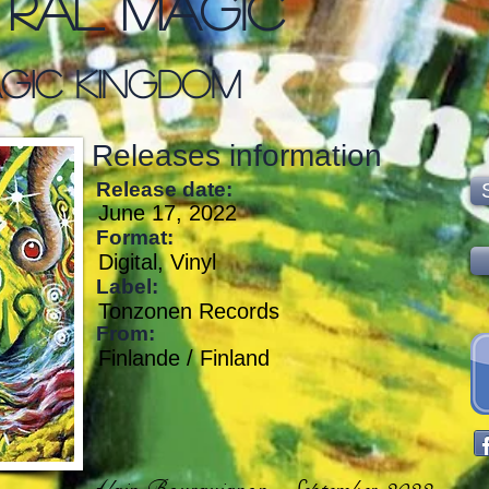
tral Magic
gic Kingdom
Releases information
Release date:
June 17, 2022
Format:
Digital, Vinyl
Label:
Tonzonen Records
From:
Finlande / Finland