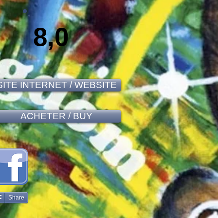
8,0
SITE INTERNET / WEBSITE
ACHETER / BUY
Share