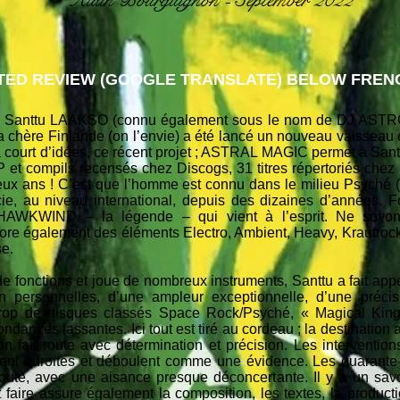
Alain Bourguignon - September 2022
ED REVIEW (GOOGLE TRANSLATE) BELOW FRENC
de Santtu LAAKSO (connu également sous le nom de DJ ASTR
a chère Finlande (on l’envie) a été lancé un nouveau vaisseau e
à court d’idées, ce récent projet ; ASTRAL MAGIC permet à Sant
 et compils recensés chez Discogs, 31 titres répertoriés chez
deux ans ! C’est que l’homme est connu dans le milieu Psych
icie, au niveau international, depuis des dizaines d’années. 
AWKWIND – la légende – qui vient à l’esprit. Ne soyons
pore également des éléments Electro, Ambient, Heavy, Krautrock
se.
e fonctions et joue de nombreux instruments, Santtu a fait appe
n personnelles, d’une ampleur exceptionnelle, d’une précis
 trop de disques classés Space Rock/Psyché, « Magical Kin
ndances lassantes. Ici tout est tiré au cordeau ; la destination 
ion fait route avec détermination et précision. Les intervention
rent adroites et déboulent comme une évidence. Les quarante-
oute, avec une aisance presque déconcertante. Il y a un savo
t faire assure également la composition, les textes, la product