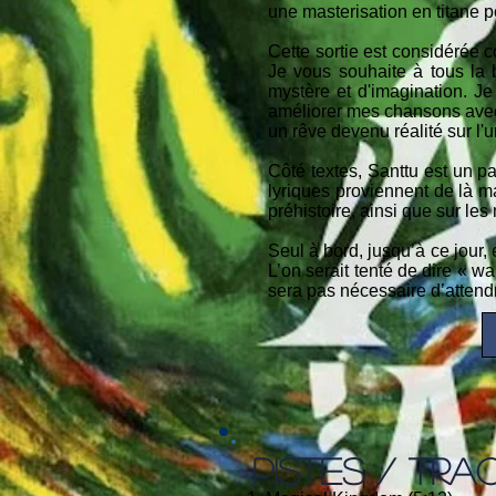
une masterisation en titane p
Cette sortie est considérée co
Je vous souhaite à tous la 
mystère et d'imagination. Je
améliorer mes chansons avec 
un rêve devenu réalité sur l'
Côté textes, Santtu est un pa
lyriques proviennent de là ma
préhistoire, ainsi que sur le
Seul à bord, jusqu’à ce jour, 
L’on serait tenté de dire « wa
sera pas nécessaire d’attend
PISTES / TRA