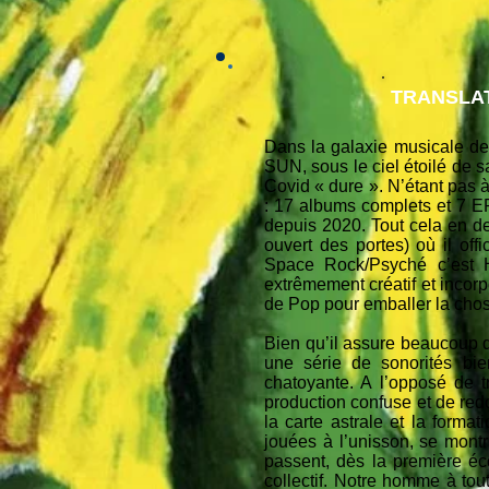
TRANSLAT
Dans la galaxie musicale 
SUN, sous le ciel étoilé de s
Covid « dure ». N’étant pas 
: 17 albums complets et 7 EP
depuis 2020. Tout cela en 
ouvert des portes) où il off
Space Rock/Psyché c’est H
extrêmement créatif et incor
de Pop pour emballer la cho
Bien qu’il assure beaucoup d
une série de sonorités bie
chatoyante. A l’opposé de
production confuse et de redo
la carte astrale et la format
jouées à l’unisson, se mont
passent, dès la première éc
collectif. Notre homme à tou