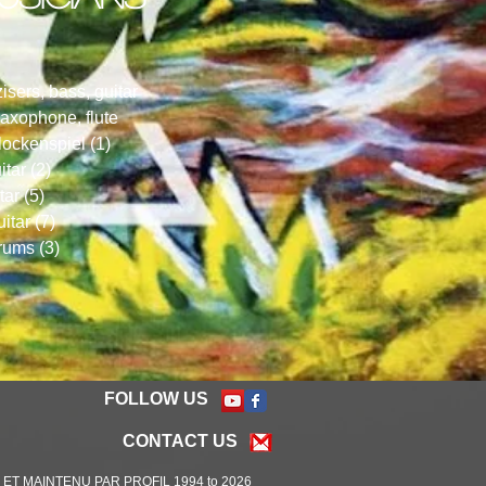
sers, bass, guitar
axophone, flute
ockenspiel (1)
tar (2)
ar (5)
tar (7)
ums (3)
FOLLOW US
CONTACT US
ET MAINTENU PAR PROFIL 1994 to 2026