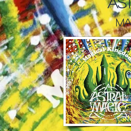
As
Ma