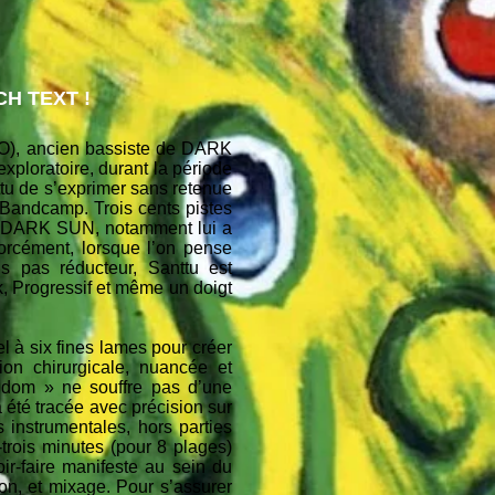
H TEXT !
O), ancien bassiste de DARK
xploratoire, durant la période
tu de s’exprimer sans retenue
 Bandcamp. Trois cents pistes
é (DARK SUN, notamment lui a
Forcément, lorsque l’on pense
 pas réducteur, Santtu est
, Progressif et même un doigt
l à six fines lames pour créer
ion chirurgicale, nuancée et
gdom » ne souffre pas d’une
a été tracée avec précision sur
s instrumentales, hors parties
trois minutes (pour 8 plages)
ir-faire manifeste au sein du
ion, et mixage. Pour s’assurer