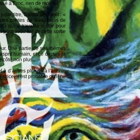
essé à Eroc, rien de moins !
uste titre, Santtu déclarait : «
des contes de fées, plein de
IG qui a travaillé si dur pour
ur avoir fait de cette sortie
reur. Une partie de ses thèmes
esprit humain, et ce depuis la
e côté non plus.
l à d’autres plumes à l’avenir.
trice, il est probable qu’il ne
usicians