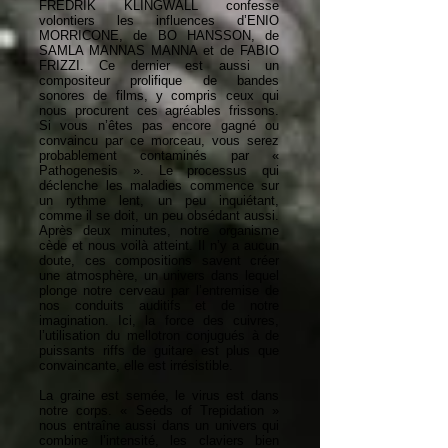
FREDRIK KLINGWALL confesse
volontiers les influences d’ENIO
MORRICONE, de BO HANSSON, de
SAMLA MANNAS MANNA et de FABIO
FRIZZI. Ce dernier est aussi un
compositeur prolifique de bandes
sonores de films, y compris ceux qui
nous procurent ces agréables frissons.
Si vous n’êtes pas encore gagné ou
convaincu par ce morceau, vous serez
probablement contaminés par «
Pathogenesis ». Le processus qui
déclenche les maladies commence sur
un rythme lent, un peu inquiétant,
comme il se doit, un peu obsédant aussi.
Après deux minutes, notre organisme
cède et nous voilà atteint. Il n’y a aucun
doute, ces compositions savent créer
une atmosphère, un univers dans lequel
plonge notre cerveau par l’entremise de
nos conduits auditifs et de notre
imagination. Ici, la force des cuivres,
l’utilisation du mellotron conjugués à de
puissants riffs de guitare est plus que
convaincante, elle est irrésistible.
La graine est semée, le virus est dans
notre corps. « Seeds of Trepidation »
nous entraîne aussi dans un univers qui
combine l’intensité, les claviers bien