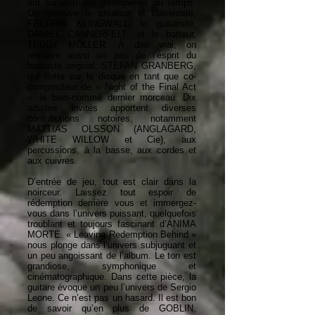
ont survécu aux intempéries du temps.
On retrouve le créateur et claviériste,
FREDRIK KLINGWALL, le guitariste,
DANIEL CANNERFELT, et le batteur,
TEDDY MÖLLER. À dire vrai, on
retrouve aussi un peu de l’esprit du
bassiste original, STEFAN GRANBERG,
qui flotte sur le disque en tant que co-
compositeur de « Night of the Final Act
», le bien-nommé dernier morceau. Dix
artistes invités apportent diverses
contributions notoires, notamment
MATTIAS OLSSON (ANGLAGARD,
WHITE WILLOW et Cie), aux
percussions, à la basse, aux cordes et
aux cuivres.
D’entrée de jeu, tout est clair dans la
noirceur. Laissez tout espoir de
rédemption derrière vous et immergez-
vous dans l’univers puissant, quelquefois
troublant et toujours fascinant d’ANIMA
MORTE. « Leaving Redemption Behind »
nous plonge dans l’univers subjuguant et
un peu angoissant de l’album. Le ton est
grandiose, symphonique et
cinématographique. Dans cette pièce, la
guitare évoque un peu l’univers de Sergio
Leone. Ce n’est pas un hasard. Il est bon
de savoir qu’en plus de GOBLIN,