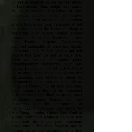
utilisés et appuyés et des orchestrations
de haut niveau. Mais malgré ou à cause
de la puissance évocatrice et des
influences un peu noires, on retrouve
aussi dans cette musique une grandeur
et une beauté qui nous transporte et fait
de « Serpents in the Fields of Sleep »
beaucoup plus qu’une bande sonore
effrayante. Après tout l’esthétisme des
films d’horreur, Argento, Cronenberg,
etc., est indéniable et forme une dualité
captivante. « A Perfect Void » qui suit
illustre très bien ce que je veux dire.
C’est une courte et superbe pièce
magnifiquement orchestrée, avec des
petites touches de JOHN CARPENTER
et un autre beau travail au niveau des
percussions. Elle reflète le talent du
compositeur pour créer cette beauté au
milieu de l’horreur. Si en plus d’écouter,
vous regardez « Blood of the Iconoclast
», le premier single filmé en studio, vous
découvrirez aussi l’amour de ces
musiciens pour les instruments et
l’amplification d’époque. Des noms tel
Mini-Moog, Fender, Gibson Les Paul et
autres Hammond éveillent toujours non
seulement de magnifiques souvenirs
mais surtout des sons fabuleux que le
groupe utilise abondamment et à bon