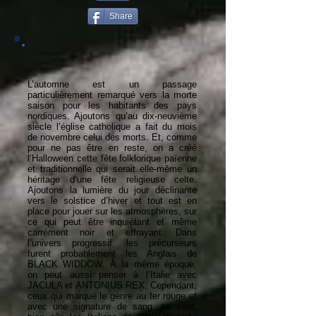
Share
L’automne est un passage
particulièrement remarqué vers la morte
saison pour les habitants des pays
nordiques. Ajoutons qu’au dix-neuvième
siècle l’église catholique a fait du mois
de novembre celui des morts. Et, comme
pour ne pas être en reste, on a créé
l’Halloween cette fête folklorique païenne
et traditionnelle qui serait elle-même un
héritage d’une fête religieuse celte.
Ajoutons la lumière du jour déclinante
vers le solstice d’hiver et tout est en
place pour jouer sur les atmosphères, sur
ce qui peut être inquiétant et même
carrément noir et effrayant. Dans
l’univers progressif, les précurseurs
furent probablement les Anglais de
BLACK WIDDOW. À la même époque,
on peut aussi penser à l’Italie avec
JACULA et ANTONIUS REX. Cependant,
ceux qui marqué le genre au fer rouge et
avec une signature de sang, ce sont,