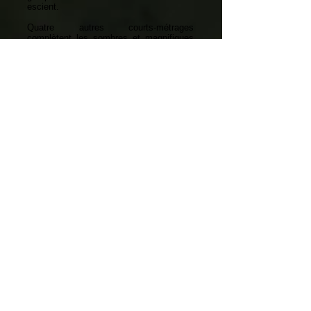
escient.
Quatre autres courts-métrages
complètent les sombres et magnifiques
paysages sonores proposés par ANIMA
MORTE. Que ce soit, la plus tranquille
pièce titre ou l’inquiétante « The
Underworld Beckons », on retrouve ce
même superbe travail sur la création
d’atmosphère que les orchestrations et le
jeu des musiciens mettent en valeur.
D’une part, la relative courte durée de
l’album permet de garder intact notre
attention mais, d’autre part, capturé par
l’infection et emporté par les forces de la
nuit, nous nous soumettons de nouveau
aux serpents qui viendront peupler les
champs de nos rêves.
Google Translate Link
PISTES / TRACKS