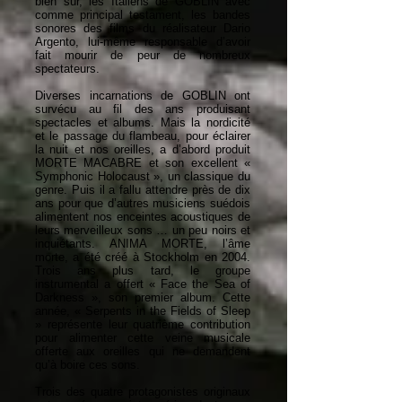
bien sûr, les Italiens de GOBLIN avec
comme principal testament, les bandes
sonores des films du réalisateur Dario
Argento, lui-même responsable d’avoir
fait mourir de peur de nombreux
spectateurs.
Diverses incarnations de GOBLIN ont
survécu au fil des ans produisant
spectacles et albums. Mais la nordicité
et le passage du flambeau, pour éclairer
la nuit et nos oreilles, a d’abord produit
MORTE MACABRE et son excellent «
Symphonic Holocaust », un classique du
genre. Puis il a fallu attendre près de dix
ans pour que d’autres musiciens suédois
alimentent nos enceintes acoustiques de
leurs merveilleux sons … un peu noirs et
inquiétants. ANIMA MORTE, l’âme
morte, a été créé à Stockholm en 2004.
Trois ans plus tard, le groupe
instrumental a offert « Face the Sea of
Darkness », son premier album. Cette
année, « Serpents in the Fields of Sleep
» représente leur quatrième contribution
pour alimenter cette veine musicale
offerte aux oreilles qui ne demandent
qu’à boire ces sons.
Trois des quatre protagonistes originaux