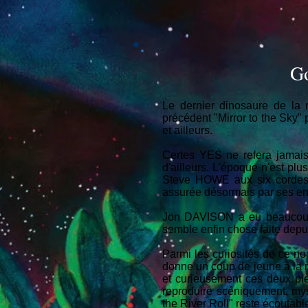
Go
Le dernier dinosaure de la 
précédent "Mirror to the Sky"
et ailleurs.
Certes YES ne refera jamais
d'ailleurs. L'époque n'est p
Steve HOWE aux six cordes. 
assurée désormais par ses enf
Jon DAVISON a eu beaucoup 
semble enfin chose faite depu
Parmi les curiosités de ce n
donne un coup de jeune à la m
et curieusement ces deux piè
reproduire scéniquement, my
the River Roll" reste écoutable