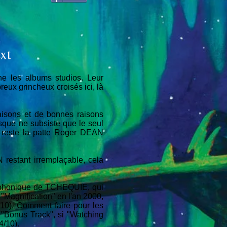
xt
ne les albums studios. Leur
eux grincheux croisés ici, là
aisons et de bonnes raisons
sque ne subsiste que le seul
l reste la patte Roger DEAN
estant irremplaçable, cela
Symphonique de TCHEQUIE, qui
"Magnification" en l'an 2000,
/10). Comment faire pour les
"Bonus Track", si "Watching
4/10).