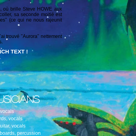
0), où brille Steve HOWE aux
oller, sa seconde moitié est
ies" (ce qui ne nous rajeunit
j'ai trouvé "Aurora" nettement
s.
CH TEXT !
usicians
 vocals
ds, vocals
itar, vocals
yboards, percussion