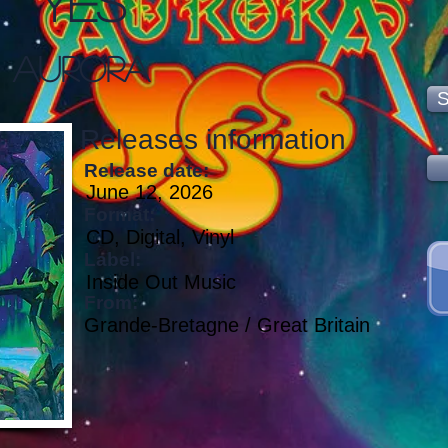
Yes
Aurora
S
Releases information
Release date:
June 12, 2026
Format:
CD, Digital, Vinyl
Label:
Inside Out Music
From:
Grande-Bretagne / Great Britain