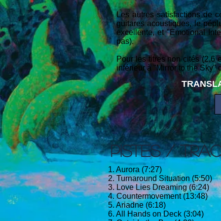
Les autres satisfactions de 
guitares acoustiques, le pép
excellente, et "Emotional Int
pas).
Pour les titres non cités (2,6
inférieur à "Mirror to the Sky"
TRANSLA
PISTES / TRA
1. Aurora (7:27)
2. Turnaround Situation (5:50)
3. Love Lies Dreaming (6:24)
4. Countermovement (13:48)
5. Ariadne (6:18)
6. All Hands on Deck (3:04)