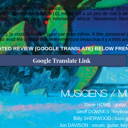
cet "Aurora" dans l'ordre proposé "Loves Lies Dreaming" (8/1
lum "Countermovement (9/10), même s'il a un peu de mal à déc
elligence" (7/10) qui nous renvoie au délicat "Wonderous Stor
 et 7), je vous laisserais juger par vous-même. A titre personnel 
 qui avait été critiqué très amèrement par beaucoup il y a trois an
TED REVIEW (GOOGLE TRANSLATE) BELOW FREN
Google Translate Link
CKS
musiciens / m
Steve HOWE : guitar,
Geoff DOWNES : keyboar
Billy SHERWOOD : bass gu
Jon DAVISON : vocals, guitar, ke