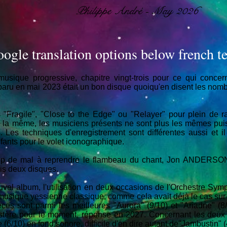
Philippe André - May 2026
ogle translation options below french te
musique progressive, chapitre vingt-trois pour ce qui concer
 paru en mai 2023 était un bon disque quoiqu'en disent les nombr
 "Fragile", "Close to the Edge" ou "Relayer" pour plein de r
lus la même, les musiciens présents ne sont plus les mêmes pui
Les techniques d'enregistrement sont différentes aussi et i
ants pour le volet iconographique.
de mal à reprendre le flambeau du chant, Jon ANDERSON r
is deux disques.
ouvel album, l'utilisation en deux occasions de l'Orchestre 
usique yessienne classique, comme cela avait déjà le cas sur 
ces sont parmi les meilleures "Aurora" (9/10) et "Ariadne" (8
stère pour le moment, réponse en 2027. Concernant les deux 
 (6/10) en fond sonore, difficile d'en dire autant de"Jambustin" (