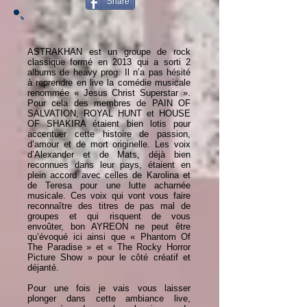
Share
ASTRAKHAN est un groupe de rock
classique formé en 2013 qui a sorti 2
albums de heavy prog. Il n’a pas hésité
à reprendre en live la comédie musicale
renommée « Jesus Christ Superstar ».
Pour cela des membres de PAIN OF
SALVATION, ROYAL HUNT et HOUSE
OF SHAKIRA étaient bien lotis pour
accentuer cette histoire de passion,
d’amour et de mort originelle. Les voix
d’Alexander et de Mats, déjà bien
reconnues dans leur pays, étaient en
plein accord avec celles de Karolina et
de Teresa pour une lutte acharnée
musicale. Ces voix qui vont vous faire
reconnaître des titres de pas mal de
groupes et qui risquent de vous
envoûter, bon AYREON ne peut être
qu’évoqué ici ainsi que « Phantom Of
The Paradise » et « The Rocky Horror
Picture Show » pour le côté créatif et
déjanté.
Pour une fois je vais vous laisser
plonger dans cette ambiance live,