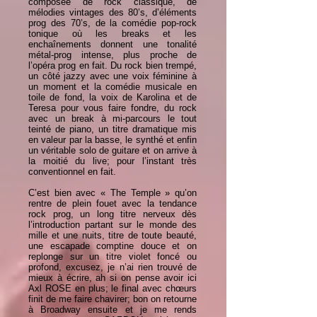
composée de rock classique, de
mélodies vintages des 80’s, d’éléments
prog des 70’s, de la comédie pop-rock
tonique où les breaks et les
enchaînements donnent une tonalité
métal-prog intense, plus proche de
l’opéra prog en fait. Du rock bien trempé,
un côté jazzy avec une voix féminine à
un moment et la comédie musicale en
toile de fond, la voix de Karolina et de
Teresa pour vous faire fondre, du rock
avec un break à mi-parcours le tout
teinté de piano, un titre dramatique mis
en valeur par la basse, le synthé et enfin
un véritable solo de guitare et on arrive à
la moitié du live; pour l’instant très
conventionnel en fait.
C’est bien avec « The Temple » qu’on
rentre de plein fouet avec la tendance
rock prog, un long titre nerveux dès
l’introduction partant sur le monde des
mille et une nuits, titre de toute beauté,
une escapade comptine douce et on
replonge sur un titre violet foncé ou
profond, excusez, je n’ai rien trouvé de
mieux à écrire, ah si on pense avoir ici
Axl ROSE en plus; le final avec chœurs
finit de me faire chavirer; bon on retourne
à Broadway ensuite et je me rends