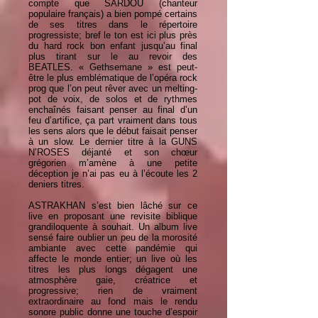
compte que SARDOU (chanteur
populaire français) a bien pompé certains
de ses titres dans le répertoire
progressiste; bref le ton est ici plus près
du hard rock bon enfant jusqu’au final
plus tirant sur le au revoir des
BEATLES. « Gethsemane » est peut-
être le plus emblématique de l’opéra rock
prog que l’on peut rêver avec un melting-
pot de voix, de solos et de rythmes
enchaînés faisant penser au final d’un
feu d’artifice, ça part vraiment dans tous
les sens alors que le début faisait penser
à un slow. Le dernier titre à la GUNS
N’ROSES déjanté et son chœur
grégorien m’amène à une petite
déception je n’ai pas eu à l’écoute les 2
deniers titres.
ASTRAKHAN s’est bien lâché sur ce
live en proposant une revisite biblique
grandiloquente à souhait. Un album live
sensé faire oublier un peu de la morosité
ambiante avec cette pandémie qui
affecte le monde entier; un live où les
titres les plus longs dégagent une
atmosphère gaie, créatrice et
progressive; rien de vraiment
extraordinaire au fond mais le rendu
sonore public donne une touche d’espoir